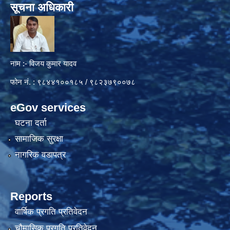
सूचना अधिकारी
नाम :- विजय कुमार यादव
फोन नं. : ९८४४१००१८५ / ९८२३७९००७८
eGov services
घटना दर्ता
सामाजिक सुरक्षा
नागरिक वडापत्र
Reports
वार्षिक प्रगति प्रतिवेदन
चौमासिक प्रगति प्रतिवेदन