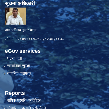
सूचना अधिकारी
नाम :- विजय कुमार यादव
फोन नं. : ९८४४१००१८५ / ९८२३७९००७८
eGov services
घटना दर्ता
सामाजिक सुरक्षा
नागरिक वडापत्र
Reports
वार्षिक प्रगति प्रतिवेदन
चौमासिक प्रगति प्रतिवेदन