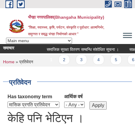
Skip to main content
भँगहा नगरपालिका(Bhangaha Municipality)
"शिक्षा, स्वास्थ्य, कृषि, पर्यटन, संस्कृति र पूर्वाधार: आत्मनिर्भर,
समुन्नत र समृद्ध भंगहा निर्माणको आधार "
समाचार
समाजिक सूरक्षा वितरण सम्बन्धि संशोधित सूचना ।
साक्षर 
Pages
1
2
3
4
5
6
You are here
Home
» प्रतिवेदन
प्रतिवेदन
Has taxonomy term
आर्थिक वर्ष
केहि पनि भेटिएन ।