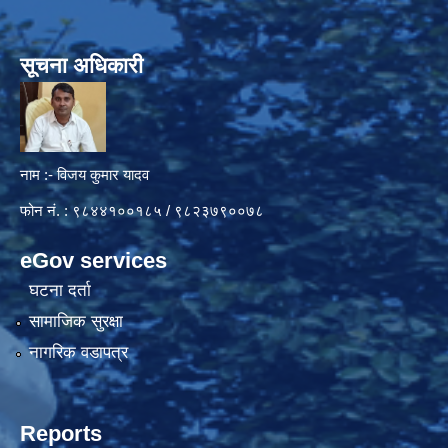
सूचना अधिकारी
नाम :- विजय कुमार यादव
फोन नं. : ९८४४१००१८५ / ९८२३७९००७८
eGov services
घटना दर्ता
सामाजिक सुरक्षा
नागरिक वडापत्र
Reports