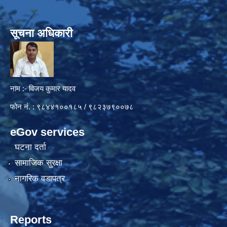
सूचना अधिकारी
नाम :- विजय कुमार यादव
फोन नं. : ९८४४१००१८५ / ९८२३७९००७८
eGov services
घटना दर्ता
सामाजिक सुरक्षा
नागरिक वडापत्र
Reports