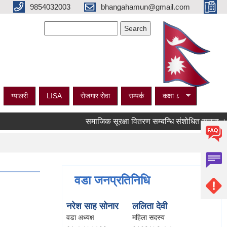
9854032003
bhangahamun@gmail.com
Search form
Search
ग्यालरी
LISA
रोजगार सेवा
सम्पर्क
कक्षा ८
समाजिक सूरक्षा वितरण सम्बन्धि संशोधित सूचना ।
Pages
वडा जनप्रतिनिधि
नरेश साह सोनार
ललिता देवी
वडा अध्यक्ष
महिला सदस्य