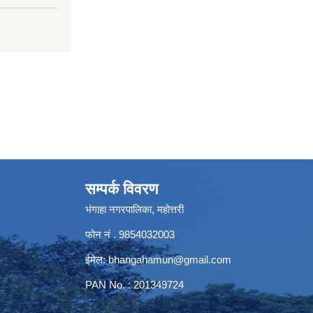
सम्पर्क विवरण
भंगाहा नगरपालिका, महोत्तरी
फोन नं . 9854032003
ईमेल:
bhangahamun@gmail.com
PAN No. : 201349724