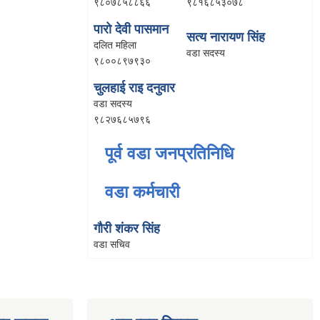
९८०७८५८८६६
९८१६८५३०७८
पारो देवी पासमान
सत्य नारायण सिंह
दलित महिला
वडा सदस्य
९८००८९७९३०
चुलहाई राइ दनुवार
वडा सदस्य
९८२७६८५७९६
पूर्व वडा जनप्रतिनिधि
वडा कर्मचारी
गौरी शंकर सिंह
वडा सचिव