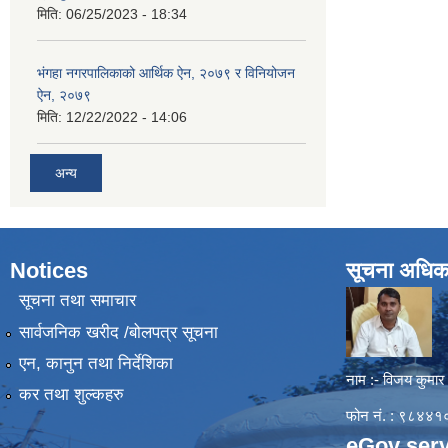
मिति:
06/25/2023 - 18:34
भंगहा नगरपालिकाको आर्थिक ऐन, २०७९ र विनियोजन
ऐन, २०७९
मिति:
12/22/2022 - 14:06
अन्य
Notices
सूचना अधिक
सूचना तथा समाचार
सार्वजनिक खरीद /बोलपत्र सूचना
एन, कानुन तथा निर्देशिका
नाम :- विजय कुमार
कर तथा शुल्कहरु
फोन नं. : ९८४
eGov serv