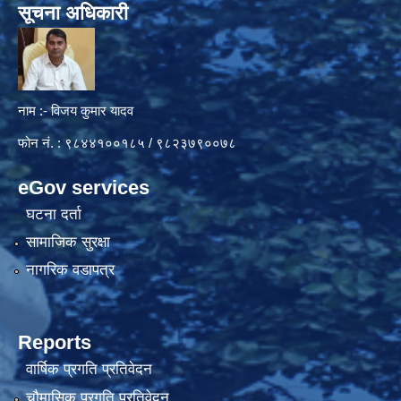
सूचना अधिकारी
नाम :- विजय कुमार यादव
फोन नं. : ९८४४१००१८५ / ९८२३७९००७८
eGov services
घटना दर्ता
सामाजिक सुरक्षा
नागरिक वडापत्र
Reports
वार्षिक प्रगति प्रतिवेदन
चौमासिक प्रगति प्रतिवेदन