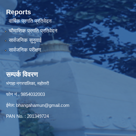
Reports
वार्षिक प्रगति प्रतिवेदन
चौमासिक प्रगति प्रतिवेदन
सार्वजनिक सुनुवाई
सार्वजनिक परीक्षण
सम्पर्क विवरण
भंगाहा नगरपालिका, महोत्तरी
फोन नं . 9854032003
ईमेल:
bhangahamun@gmail.com
PAN No. : 201349724