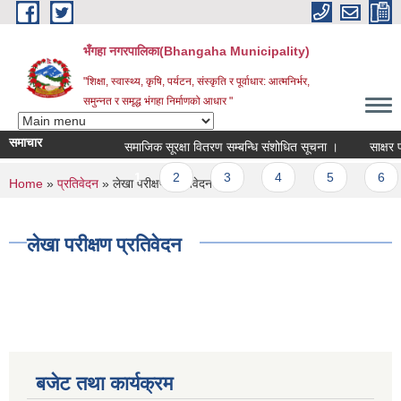
Skip to main content
भँगहा नगरपालिका(Bhangaha Municipality)
"शिक्षा, स्वास्थ्य, कृषि, पर्यटन, संस्कृति र पूर्वाधार: आत्मनिर्भर,
समुन्नत र समृद्ध भंगहा निर्माणको आधार "
समाचार
समाजिक सूरक्षा वितरण सम्बन्धि संशोधित सूचना ।
साक्षर पाल
Pages
1
2
3
4
5
6
You are here
Home
»
प्रतिवेदन
» लेखा परीक्षण प्रतिवेदन
लेखा परीक्षण प्रतिवेदन
बजेट तथा कार्यक्रम