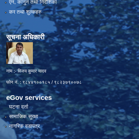
एन, कानुन तथा निर्देशिका
कर तथा शुल्कहरु
सूचना अधिकारी
नाम :- विजय कुमार यादव
फोन नं. : ९८४४१००१८५ / ९८२३७९००७८
eGov services
घटना दर्ता
सामाजिक सुरक्षा
नागरिक वडापत्र