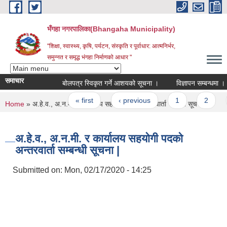
Skip to main content
भँगहा नगरपालिका(Bhangaha Municipality)
"शिक्षा, स्वास्थ्य, कृषि, पर्यटन, संस्कृति र पूर्वाधार: आत्मनिर्भर,
समुन्नत र समृद्ध भंगहा निर्माणको आधार "
समाचार
बोलपत्र स्विकृत गर्ने आशयको सूचना ।
विज्ञापन सम्बन्धमा ।
Pages
« first
‹ previous
1
2
3
You are here
Home
» अ.हे.व., अ.न.मी. र कार्यालय सहयोगी पदको अन्तरवार्ता सम्बन्धी सूचना |
अ.हे.व., अ.न.मी. र कार्यालय सहयोगी पदको
अन्तरवार्ता सम्बन्धी सूचना |
Submitted on:
Mon, 02/17/2020 - 14:25