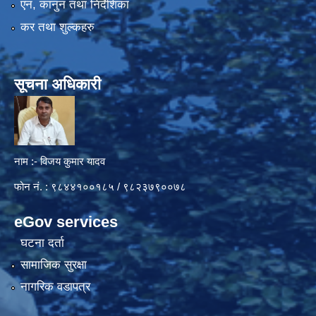
एन, कानुन तथा निर्देशिका
कर तथा शुल्कहरु
सूचना अधिकारी
नाम :- विजय कुमार यादव
फोन नं. : ९८४४१००१८५ / ९८२३७९००७८
eGov services
घटना दर्ता
सामाजिक सुरक्षा
नागरिक वडापत्र