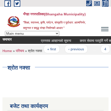
Skip to main content
भँगहा नगरपालिका(Bhangaha Municipality)
"शिक्षा, स्वास्थ्य, कृषि, पर्यटन, संस्कृति र पूर्वाधार: आत्मनिर्भर,
समुन्नत र समृद्ध भंगहा निर्माणको आधार "
समाचार
प्रस्ताव आव्हानको सूचना
करार सेवामा पदपूर्ति गर्ने 
Pages
« first
‹ previous
…
4
You are here
Home
»
परिचय
» श्रोत नक्सा
श्रोत नक्सा
बजेट तथा कार्यक्रम