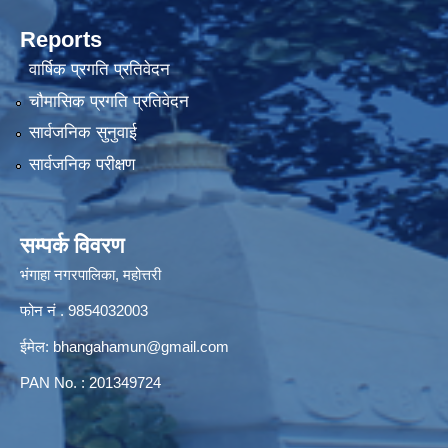
Reports
वार्षिक प्रगति प्रतिवेदन
चौमासिक प्रगति प्रतिवेदन
सार्वजनिक सुनुवाई
सार्वजनिक परीक्षण
सम्पर्क विवरण
भंगाहा नगरपालिका, महोत्तरी
फोन नं . 9854032003
ईमेल:
bhangahamun@gmail.com
PAN No. : 201349724