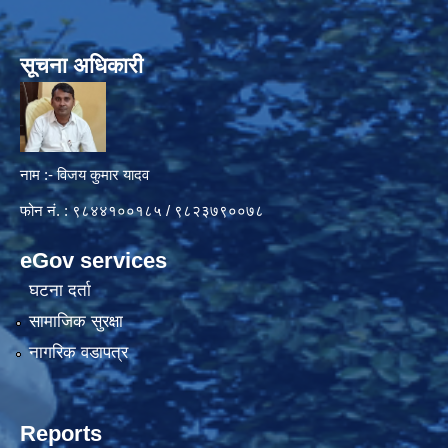
सूचना अधिकारी
नाम :- विजय कुमार यादव
फोन नं. : ९८४४१००१८५ / ९८२३७९००७८
eGov services
घटना दर्ता
सामाजिक सुरक्षा
नागरिक वडापत्र
Reports