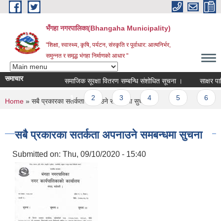
Skip to main content
भँगहा नगरपालिका(Bhangaha Municipality)
"शिक्षा, स्वास्थ्य, कृषि, पर्यटन, संस्कृति र पूर्वाधार: आत्मनिर्भर,
समुन्नत र समृद्ध भंगहा निर्माणको आधार "
समाचार
समाजिक सूरक्षा वितरण सम्बन्धि संशोधित सूचना ।
साक्षर पालिक
Pages
1
2
3
4
5
6
You are here
Home
» सबै प्रकारका सतर्कता अपनाउने समबन्धमा सुचना
सबै प्रकारका सतर्कता अपनाउने समबन्धमा सुचना
Submitted on:
Thu, 09/10/2020 - 15:40