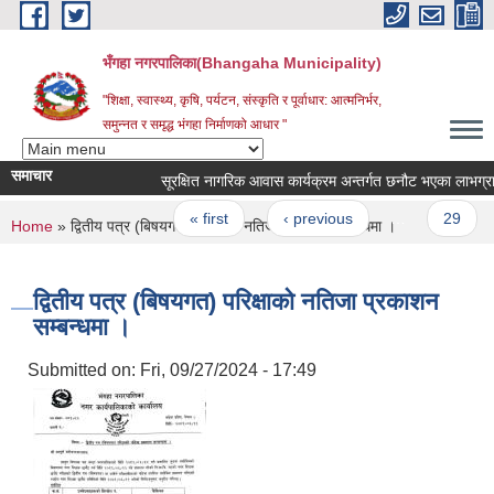
Skip to main content
भँगहा नगरपालिका(Bhangaha Municipality)
"शिक्षा, स्वास्थ्य, कृषि, पर्यटन, संस्कृति र पूर्वाधार: आत्मनिर्भर,
समुन्नत र समृद्ध भंगहा निर्माणको आधार "
समाचार
सूरक्षित नागरिक आवास कार्यक्रम अन्तर्गत छनौट भएका लाभग्राहिह
Pages
« first
‹ previous
…
29
You are here
Home
» द्वितीय पत्र (बिषयगत) परिक्षाको नतिजा प्रकाशन सम्बन्धमा ।
द्वितीय पत्र (बिषयगत) परिक्षाको नतिजा प्रकाशन
सम्बन्धमा ।
Submitted on:
Fri, 09/27/2024 - 17:49