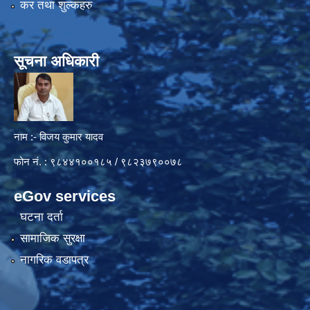
कर तथा शुल्कहरु
सूचना अधिकारी
नाम :- विजय कुमार यादव
फोन नं. : ९८४४१००१८५ / ९८२३७९००७८
eGov services
घटना दर्ता
सामाजिक सुरक्षा
नागरिक वडापत्र