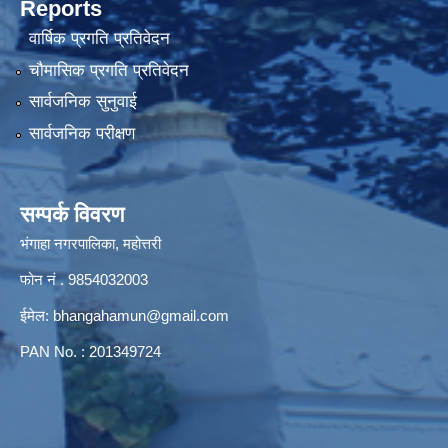
Reports
वार्षिक प्रगति प्रतिवेदन
चौमासिक प्रगति प्रतिवेदन
सार्वजनिक सुनुवाई
सार्वजनिक परीक्षण
सम्पर्क विवरण
भंगाहा नगरपालिका, महोत्तरी
फोन नं . 9854032003
ईमेल:
bhangahamun@gmail.com
PAN No. : 201349724