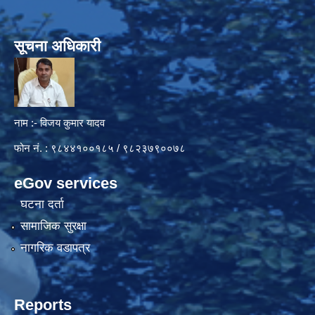
सूचना अधिकारी
नाम :- विजय कुमार यादव
फोन नं. : ९८४४१००१८५ / ९८२३७९००७८
eGov services
घटना दर्ता
सामाजिक सुरक्षा
नागरिक वडापत्र
Reports